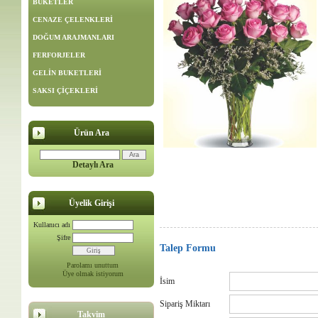
BUKETLER
CENAZE ÇELENKLERİ
DOĞUM ARAJMANLARI
FERFORJELER
GELİN BUKETLERİ
SAKSI ÇİÇEKLERİ
Ürün Ara
Detaylı Ara
Üyelik Girişi
Kullanıcı adı
Şifre
Talep Formu
Parolamı unuttum
Üye olmak istiyorum
İsim
Sipariş Miktarı
Takvim