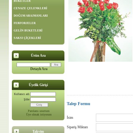
BUKETLER
CENAZE ÇELENKLERİ
DOĞUM ARAJMANLARI
FERFORJELER
GELİN BUKETLERİ
SAKSI ÇİÇEKLERİ
Ürün Ara
Detaylı Ara
Üyelik Girişi
Kullanıcı adı
Şifre
Talep Formu
Parolamı unuttum
Üye olmak istiyorum
İsim
Sipariş Miktarı
Takvim