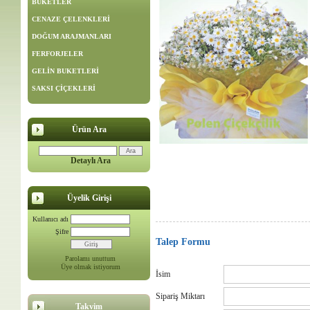
BUKETLER
CENAZE ÇELENKLERİ
DOĞUM ARAJMANLARI
FERFORJELER
GELİN BUKETLERİ
SAKSI ÇİÇEKLERİ
Ürün Ara
Detaylı Ara
Üyelik Girişi
Kullanıcı adı
Şifre
Talep Formu
Parolamı unuttum
Üye olmak istiyorum
İsim
Sipariş Miktarı
Takvim