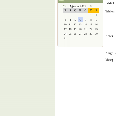
E-Mail
<<
Ağustos 2026
>>
P
S
Ç
P
C
C
P
Telefon
1
2
İl
3
4
5
6
7
8
9
10
11
12
13
14
15
16
17
18
19
20
21
22
23
24
25
26
27
28
29
30
Adres
31
Kargo Te
Mesaj