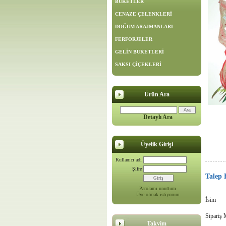
BUKETLER
CENAZE ÇELENKLERİ
DOĞUM ARAJMANLARI
FERFORJELER
GELİN BUKETLERİ
SAKSI ÇİÇEKLERİ
Ürün Ara
Detaylı Ara
Üyelik Girişi
Kullanıcı adı
Şifre
Talep
Parolamı unuttum
Üye olmak istiyorum
İsim
Sipariş 
Takvim