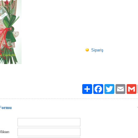
Sipariş
Paylaş
Facebook
Twitter
Email
 Formu
Miktarı