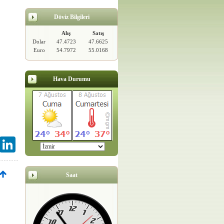
Döviz Bilgileri
Alış
Satış
Dolar
47.4723
47.6625
Euro
54.7972
55.0168
Hava Durumu
Gmail
LinkedIn
Saat