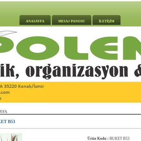
ANASAYFA
MESAJ PANOSU
İLETİŞİM
YFA
ET B53
Ürün Kodu :
BUKET B53