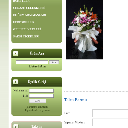
BUKETLER
CENAZE ÇELENKLERİ
DOĞUM ARAJMANLARI
FERFORJELER
GELİN BUKETLERİ
SAKSI ÇİÇEKLERİ
Ürün Ara
Detaylı Ara
Üyelik Girişi
Kullanıcı adı
Şifre
Talep Formu
Parolamı unuttum
Üye olmak istiyorum
İsim
Sipariş Miktarı
Takvim