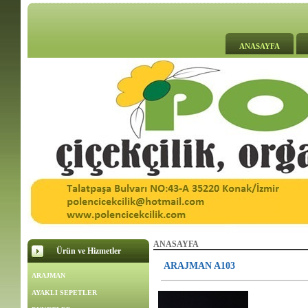
ANASAYFA
ANASAYFA
Ürün ve Hizmetler
ARAJMAN A103
ARAJMAN
AYAKLI SEPETLER