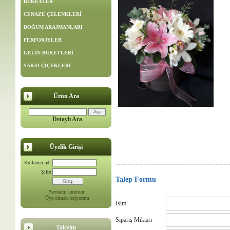
BUKETLER
CENAZE ÇELENKLERİ
DOĞUM ARAJMANLARI
FERFORJELER
GELİN BUKETLERİ
SAKSI ÇİÇEKLERİ
Ürün Ara
Detaylı Ara
Üyelik Girişi
Kullanıcı adı
Şifre
Talep Formu
Parolamı unuttum
Üye olmak istiyorum
İsim
Sipariş Miktarı
Takvim