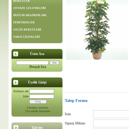
BUKETLER
CENAZE ÇELENKLERİ
DOĞUM ARAJMANLARI
FERFORJELER
GELİN BUKETLERİ
SAKSI ÇİÇEKLERİ
Ürün Ara
Detaylı Ara
Üyelik Girişi
Kullanıcı adı
Şifre
Talep Formu
Parolamı unuttum
Üye olmak istiyorum
İsim
Sipariş Miktarı
Takvim