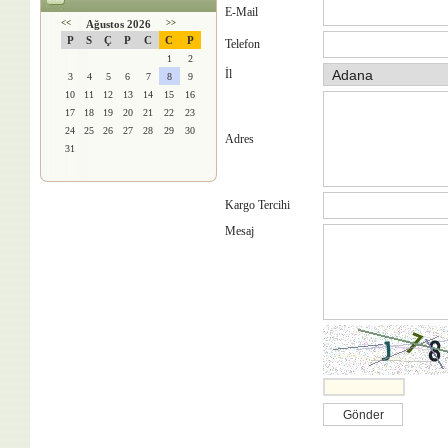
E-Mail
<<
Ağustos 2026
>>
P
S
Ç
P
C
C
P
Telefon
1
2
İl
3
4
5
6
7
8
9
10
11
12
13
14
15
16
17
18
19
20
21
22
23
24
25
26
27
28
29
30
Adres
31
Kargo Tercihi
Mesaj