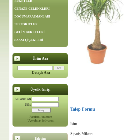
BUKETLER
CENAZE ÇELENKLERİ
DOĞUM ARAJMANLARI
FERFORJELER
GELİN BUKETLERİ
SAKSI ÇİÇEKLERİ
Ürün Ara
Detaylı Ara
Üyelik Girişi
Kullanıcı adı
Şifre
Talep Formu
Parolamı unuttum
Üye olmak istiyorum
İsim
Sipariş Miktarı
Takvim