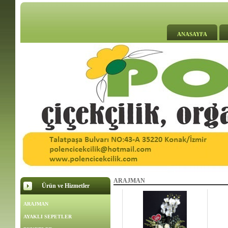
ANASAYFA
ARAJMAN
Ürün ve Hizmetler
ARAJMAN
AYAKLI SEPETLER