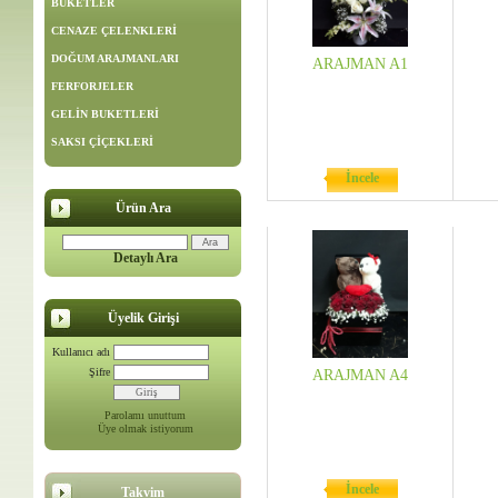
BUKETLER
CENAZE ÇELENKLERİ
DOĞUM ARAJMANLARI
ARAJMAN A1
FERFORJELER
GELİN BUKETLERİ
SAKSI ÇİÇEKLERİ
İncele
Ürün Ara
Detaylı Ara
Üyelik Girişi
Kullanıcı adı
Şifre
ARAJMAN A4
Parolamı unuttum
Üye olmak istiyorum
İncele
Takvim