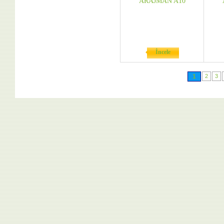
ARAJMAN A10
İncele
1
2
3